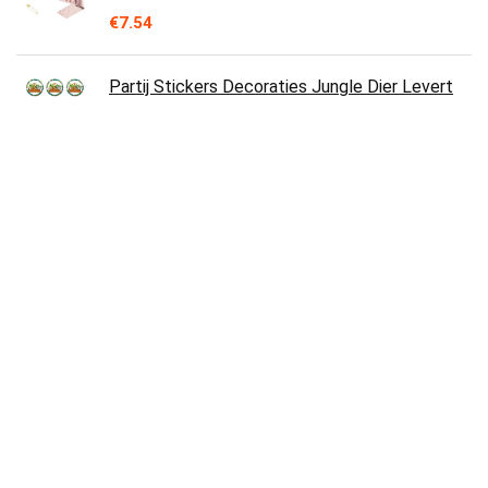
€
7.54
Partij Stickers Decoraties Jungle Dier Levert
Stickers Gelukkige Verjaardag Party Decor
Geschenkdoos Label Verpakking…
€
13.90
ABSOFINE Confettipapier, confettipapier,
confetti, 100 g, roségoud, meerkleurig,
confettidecoratie, 2,5 cm, rond, 8000…
€
9.99
BOYATONG Verjaardagsdecoratie voor de
50ste verjaardag, zwart-goud, extra grote
stoffen bordposter voor de 50ste…
€
11.99