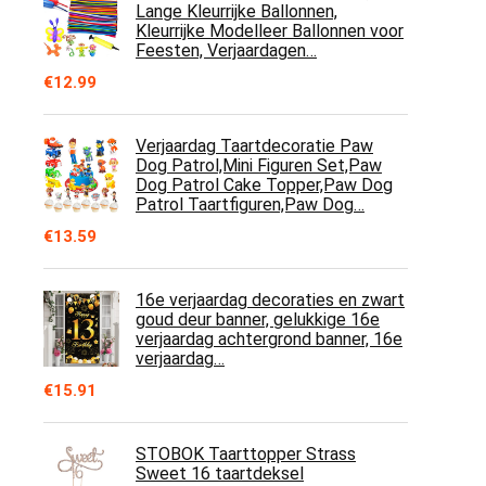
Lange Kleurrijke Ballonnen,
Kleurrijke Modelleer Ballonnen voor
Feesten, Verjaardagen…
€
12.99
Verjaardag Taartdecoratie Paw
Dog Patrol,Mini Figuren Set,Paw
Dog Patrol Cake Topper,Paw Dog
Patrol Taartfiguren,Paw Dog…
€
13.59
16e verjaardag decoraties en zwart
goud deur banner, gelukkige 16e
verjaardag achtergrond banner, 16e
verjaardag…
€
15.91
STOBOK Taarttopper Strass
Sweet 16 taartdeksel