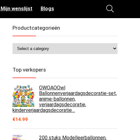
 Mijn wenslijst
Blogs
Productcategorieën
Top verkopers
OWOAOOwl
Ballonnenverjaardagsdecoratie-set,
anime-ballonnen,
verjaardagsdecoratie,
kinderverjaardagsdecoratie…
€
14.99
200 stuks Modelleerballonnen,