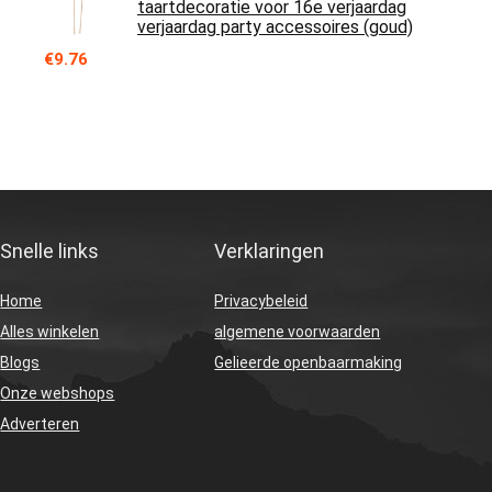
taartdecoratie voor 16e verjaardag
verjaardag party accessoires (goud)
€
9.76
Snelle links
Verklaringen
Home
Privacybeleid
Alles winkelen
algemene voorwaarden
Blogs
Gelieerde openbaarmaking
Onze webshops
Adverteren