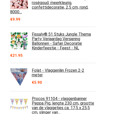
roségoud, meerkleurig,
confettidecoratie, 2,5 cm, rond,
8000…
€
9.99
Fissaly® 51 Stuks Jungle Thema
Party Verjaardag Versiering
Ballonnen - Safari Decoratie
Kinderfeestje - Feest - NL
€
21.95
Folat - Vlaggenlijn Frozen 2-2
meter
€
5.90
Procos 91104 - vlaggenbanner
Peppa Pig, lengte 230 cm, grootte
van de vlaggetjes ca. 17,5 x 25,5
cm, slinger van…