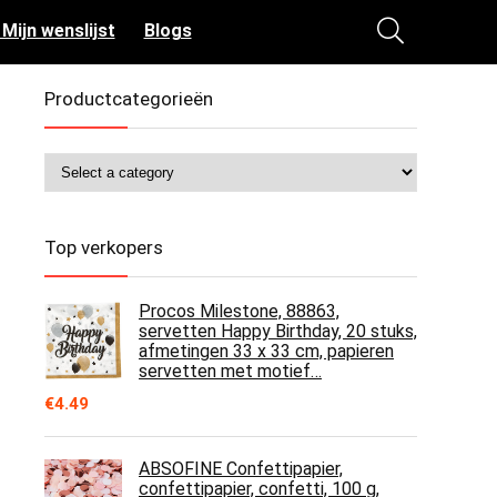
 Mijn wenslijst
Blogs
Productcategorieën
Top verkopers
Procos Milestone, 88863,
servetten Happy Birthday, 20 stuks,
afmetingen 33 x 33 cm, papieren
servetten met motief…
€
4.49
ABSOFINE Confettipapier,
confettipapier, confetti, 100 g,