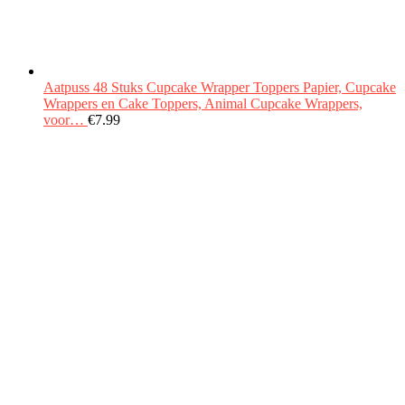
Aatpuss 48 Stuks Cupcake Wrapper Toppers Papier, Cupcake
Wrappers en Cake Toppers, Animal Cupcake Wrappers,
voor…
€
7.99