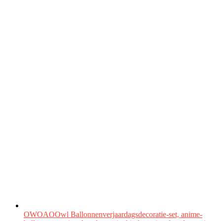
OWOAOOwl Ballonnenverjaardagsdecoratie-set, anime-