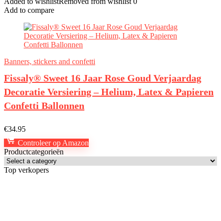
Added to wishlist
Removed from wishlist
0
Add to compare
Banners, stickers and confetti
Fissaly® Sweet 16 Jaar Rose Goud Verjaardag
Decoratie Versiering – Helium, Latex & Papieren
Confetti Ballonnen
€
34.95
Controleer op Amazon
Productcategorieën
Top verkopers