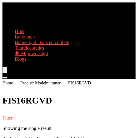
Huis
Ballonnen
Banners, stickers en confetti
Taartdecoraties
💗 Mijn wenslijst
Blogs
Home
Product Modelnummer
‎FIS16RGVD
‎FIS16RGVD
Filter
Showing the single result