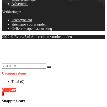
Adverteren
Verklaringen
Privacybeleid
algemene voorwaarden
Gelieerde openbaarmaking
2022 © Evert45.nl Alle rechten voorbehouden
Compare items
Total (
0
)
Compare
0
Shopping cart