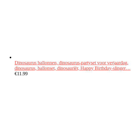
Dinosaurus ballonnen, dinosaurus-partyset voor verjaardag,
dinosaurus, ballonset, dinosauriër, Happy Birthday-slinger…
€
11.99