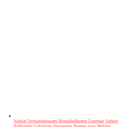
Varken Verjaardagspartij Benodigdheden Lopende Varken
Ballonnen Gelukkige Verjaardag Banner voor Meisjes