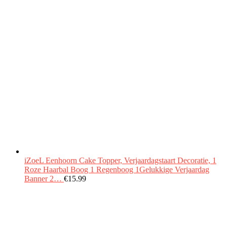
iZoeL Eenhoorn Cake Topper, Verjaardagstaart Decoratie, 1
Roze Haarbal Boog 1 Regenboog 1Gelukkige Verjaardag
Banner 2…
€
15.99