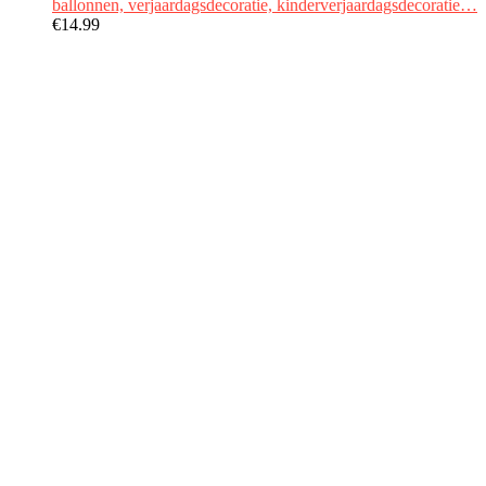
ballonnen, verjaardagsdecoratie, kinderverjaardagsdecoratie…
€
14.99