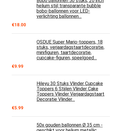
Bobo ballonnen 50 stuks, 20 inch
helium stijl transparante bubble
bobo-ballonnen voor LED-
verlichting ballonnen…
€
18.00
OSDUE Super Mario-toppers, 18
stuks, verjaardagstaartdecoratie,
minifiguren, taartdecoratie,
cupcake-figuren, speelgoed…
€
9.99
Hileyu 30 Stuks Vlinder Cupcake
Toppers 6 Stijlen Vlinder Cake
Toppers Vlinder Verjaardagstaart
Decoratie Vlinder…
€
5.99
50x gouden ballonnen Ø 35 cm -
geschikt voor helium metallic