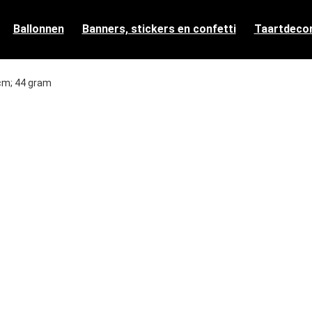
Ballonnen
Banners, stickers en confetti
Taartdecor
5 cm; 44 gram