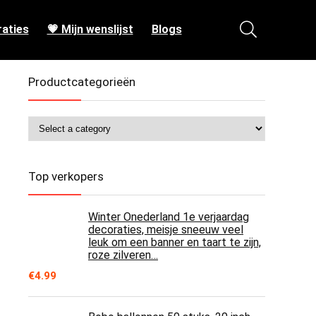
aties
💗 Mijn wenslijst
Blogs
Productcategorieën
Top verkopers
Winter Onederland 1e verjaardag
decoraties, meisje sneeuw veel
leuk om een banner en taart te zijn,
roze zilveren…
€
4.99