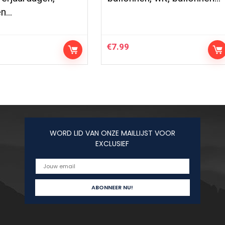
en…
€
7.99
WORD LID VAN ONZE MAILLIJST VOOR
EXCLUSIEF