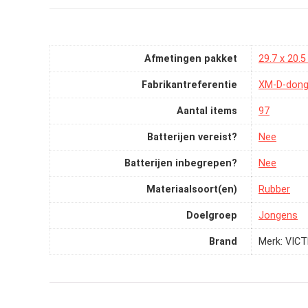
Afmetingen pakket
‎29.7 x 20.
Fabrikantreferentie
‎XM-D-don
Aantal items
‎97
Batterijen vereist?
‎Nee
Batterijen inbegrepen?
‎Nee
Materiaalsoort(en)
‎Rubber
Doelgroep
‎Jongens
Brand
Merk: VIC