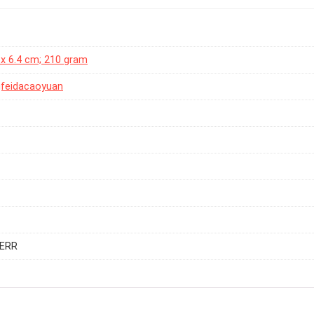
5 x 6.4 cm; 210 gram
gfeidacaoyuan
TERR