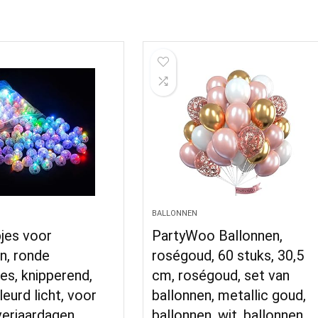
BALLONNEN
jes voor
PartyWoo Ballonnen,
n, ronde
roségoud, 60 stuks, 30,5
es, knipperend,
cm, roségoud, set van
eurd licht, voor
ballonnen, metallic goud,
 verjaardagen,
ballonnen, wit, ballonnen…