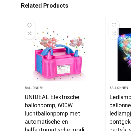
Related Products
BALLONNEN
BALLONNEN
UNIDEAL Elektrische
Ledlamp
ballonpomp, 600W
ballonne
luchtballonpomp ​met
ledlampj
automatische en
bontgekl
halfautomatische modi,
party‘s,