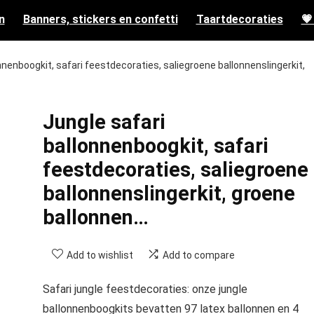
n
Banners, stickers en confetti
Taartdecoraties
💗
nnenboogkit, safari feestdecoraties, saliegroene ballonnenslingerkit,
Jungle safari
ballonnenboogkit, safari
feestdecoraties, saliegroene
ballonnenslingerkit, groene
ballonnen…
Add to wishlist
Add to compare
Safari jungle feestdecoraties: onze jungle
ballonnenboogkits bevatten 97 latex ballonnen en 4