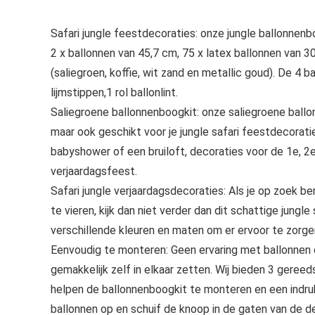
Safari jungle feestdecoraties: onze jungle ballonnen
2 x ballonnen van 45,7 cm, 75 x latex ballonnen van 3
(saliegroen, koffie, wit zand en metallic goud). De 4 b
lijmstippen,1 rol ballonlint.
Saliegroene ballonnenboogkit: onze saliegroene ballon
maar ook geschikt voor je jungle safari feestdecorat
babyshower of een bruiloft, decoraties voor de 1e, 2e
verjaardagsfeest.
Safari jungle verjaardagsdecoraties: Als je op zoek b
te vieren, kijk dan niet verder dan dit schattige jung
verschillende kleuren en maten om er ervoor te zorgen 
Eenvoudig te monteren: Geen ervaring met ballonnen o
gemakkelijk zelf in elkaar zetten. Wij bieden 3 gereed
helpen de ballonnenboogkit te monteren en een indru
ballonnen op en schuif de knoop in de gaten van de d