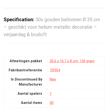
Specification:
50x gouden ballonnen Ø 35 cm
– geschikt voor helium metallic decoratie –
verjaardag & bruiloft
Afmetingen pakket
‎20.6 x 16.7 x 8 cm; 130 gram
Fabrikantreferentie
‎TK954
Is Discontinued By
‎Nee
Manufacturer
Aantal spelers
‎1
Aantal items
50