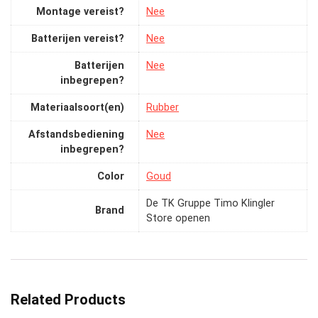
Montage vereist?
‎Nee
Batterijen vereist?
‎Nee
Batterijen
‎Nee
inbegrepen?
Materiaalsoort(en)
‎Rubber
Afstandsbediening
‎Nee
inbegrepen?
Color
‎Goud
De TK Gruppe Timo Klingler
Brand
Store openen
Related Products