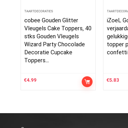
TAARTDECORATIES
TAARTDECORA
cobee Gouden Glitter
iZoeL G
Vleugels Cake Toppers, 40
verjaard
stks Gouden Vleugels
gelukkig
Wizard Party Chocolade
topper p
Decoratie Cupcake
confetti
Toppers…
€
4.99
€
5.83