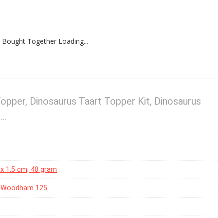
 Bought Together Loading...
opper, Dinosaurus Taart Topper Kit, Dinosaurus
n…
6 x 1.5 cm; 40 gram
e Woodham 125