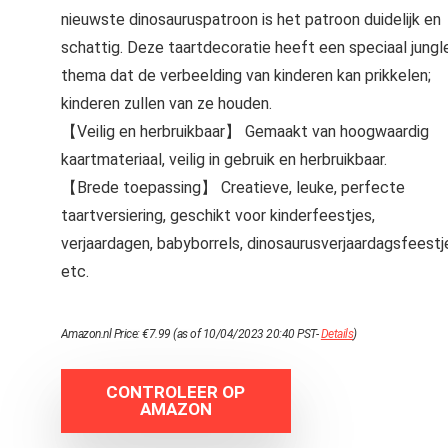
nieuwste dinosauruspatroon is het patroon duidelijk en
schattig. Deze taartdecoratie heeft een speciaal jungl
thema dat de verbeelding van kinderen kan prikkelen;
kinderen zullen van ze houden.
【Veilig en herbruikbaar】 Gemaakt van hoogwaardig
kaartmateriaal, veilig in gebruik en herbruikbaar.
【Brede toepassing】 Creatieve, leuke, perfecte
taartversiering, geschikt voor kinderfeestjes,
verjaardagen, babyborrels, dinosaurusverjaardagsfeestj
etc.
Amazon.nl Price:
€
7.99
(as of 10/04/2023 20:40 PST-
Details
)
CONTROLEER OP
AMAZON