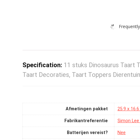
Frequently
Specification:
11 stuks Dinosaurus Taart T
Taart Decoraties, Taart Toppers Dierentui
Afmetingen pakket
‎25.9 x 16.
Fabrikantreferentie
‎Simon Le
Batterijen vereist?
‎Nee