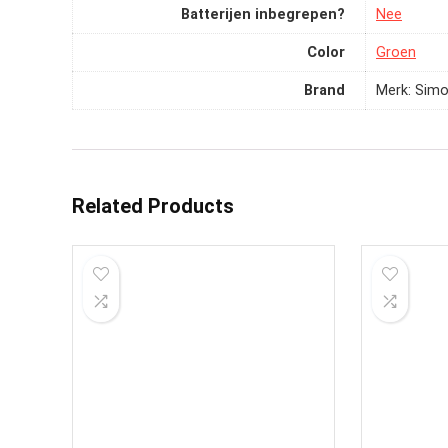
Batterijen inbegrepen?
‎Nee
Color
‎Groen
Brand
Merk: Sim
Related Products