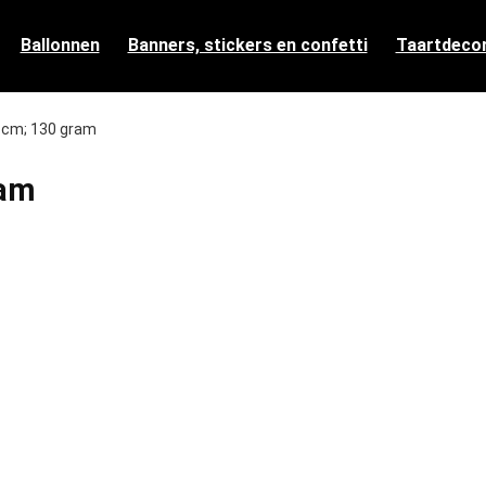
Ballonnen
Banners, stickers en confetti
Taartdecor
.7 cm; 130 gram
ram