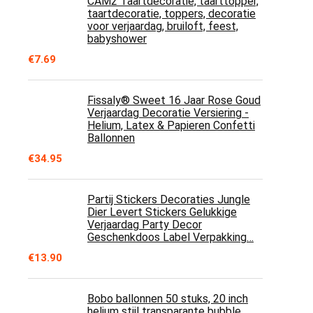
CAM2 Taartdecoratie, taarttopper,
taartdecoratie, toppers, decoratie
voor verjaardag, bruiloft, feest,
babyshower
€
7.69
Fissaly® Sweet 16 Jaar Rose Goud
Verjaardag Decoratie Versiering -
Helium, Latex & Papieren Confetti
Ballonnen
€
34.95
Partij Stickers Decoraties Jungle
Dier Levert Stickers Gelukkige
Verjaardag Party Decor
Geschenkdoos Label Verpakking…
€
13.90
Bobo ballonnen 50 stuks, 20 inch
helium stijl transparante bubble