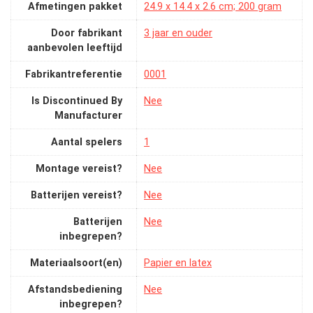
Afmetingen pakket
‎24.9 x 14.4 x 2.6 cm; 200 gram
Door fabrikant
‎3 jaar en ouder
aanbevolen leeftijd
Fabrikantreferentie
‎0001
Is Discontinued By
‎Nee
Manufacturer
Aantal spelers
‎1
Montage vereist?
‎Nee
Batterijen vereist?
‎Nee
Batterijen
‎Nee
inbegrepen?
Materiaalsoort(en)
‎Papier en latex
Afstandsbediening
‎Nee
inbegrepen?